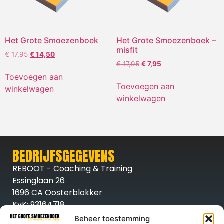
Het Grote Smoezenboek
Het Grote Smoezenboek –
misfit
€
17,95
€
14,50
€
17,95
€
7,95
Toevoegen aan
Toevoegen aan
winkelwagen
winkelwagen
BEDRIJFSGEGEVENS
REBOOT - Coaching & Training
Essinglaan 26
1696 CA Oosterblokker
KvK: 93164718
BTW nr. NL005007191B02
Beheer toestemming