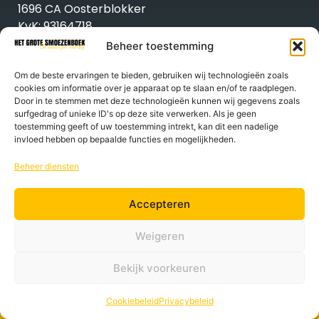
1696 CA Oosterblokker
KvK: 93164718
BTW nr. NL005007191B02
Beheer toestemming
INFORMATIE
Om de beste ervaringen te bieden, gebruiken wij technologieën zoals
Algemene voorwaarden
cookies om informatie over je apparaat op te slaan en/of te raadplegen.
Privacybeleid
Door in te stemmen met deze technologieën kunnen wij gegevens zoals
Cookie beleid
surfgedrag of unieke ID's op deze site verwerken. Als je geen
KLANTENSERVICE
toestemming geeft of uw toestemming intrekt, kan dit een nadelige
invloed hebben op bepaalde functies en mogelijkheden.
Contact opnemen
Mijn account
Beheer diensten
Mijn bestelling
Mijn winkelwagen
Accepteren
Weigeren
Bekijk voorkeuren
© 2024 – 2026 | REBOOT Coaching & Training – Website by
Nova
Cookiebeleid
Privacybeleid
Nexus