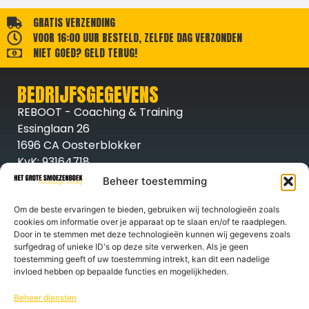
GRATIS VERZENDING
VOOR 16:00 UUR BESTELD, ZELFDE DAG VERZONDEN
NIET GOED? GELD TERUG!
BEDRIJFSGEGEVENS
REBOOT - Coaching & Training
Essinglaan 26
1696 CA Oosterblokker
KvK: 93164718
BTW nr. NL005007191B02
Beheer toestemming
INFORMATIE
Om de beste ervaringen te bieden, gebruiken wij technologieën zoals
Algemene voorwaarden
cookies om informatie over je apparaat op te slaan en/of te raadplegen.
Privacybeleid
Door in te stemmen met deze technologieën kunnen wij gegevens zoals
Cookie beleid
surfgedrag of unieke ID's op deze site verwerken. Als je geen
KLANTENSERVICE
toestemming geeft of uw toestemming intrekt, kan dit een nadelige
invloed hebben op bepaalde functies en mogelijkheden.
Contact opnemen
Mijn account
Beheer diensten